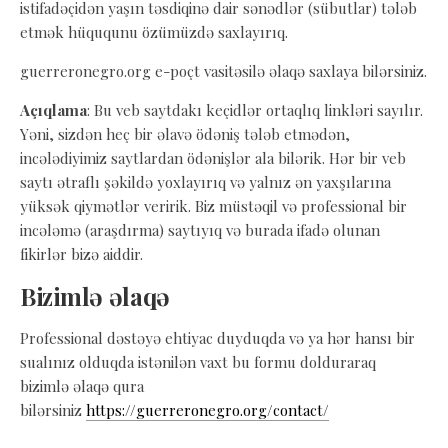
istifadəçidən yaşın təsdiqinə dair sənədlər (sübutlar) tələb
etmək hüququnu özümüzdə saxlayırıq.
guerreronegro.org e-poçt vasitəsilə əlaqə saxlaya bilərsiniz.
Açıqlama
: Bu veb saytdakı keçidlər ortaqlıq linkləri sayılır.
Yəni, sizdən heç bir əlavə ödəniş tələb etmədən,
incələdiyimiz saytlardan ödənişlər ala bilərik. Hər bir veb
saytı ətraflı şəkildə yoxlayırıq və yalnız ən yaxşılarına
yüksək qiymətlər veririk. Biz müstəqil və professional bir
incələmə (araşdırma) saytıyıq və burada ifadə olunan
fikirlər bizə aiddir.
Bizimlə əlaqə
Professional dəstəyə ehtiyac duyduqda və ya hər hansı bir
sualınız olduqda istənilən vaxt bu formu dolduraraq
bizimlə əlaqə qura
bilərsiniz
https://guerreronegro.org/contact/