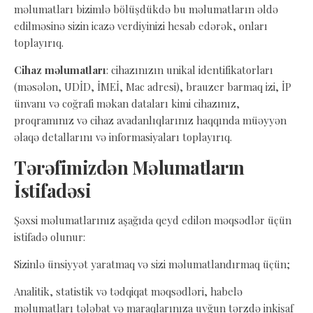
məlumatları bizimlə bölüşdükdə bu məlumatların əldə
edilməsinə sizin icazə verdiyinizi hesab edərək, onları
toplayırıq.
Cihaz məlumatları
: cihazınızın unikal identifikatorları
(məsələn, UDİD, İMEİ, Mac adresi), brauzer barmaq izi, İP
ünvanı və coğrafi məkan dataları kimi cihazınız,
proqramınız və cihaz avadanlıqlarınız haqqında müəyyən
əlaqə detallarını və informasiyaları toplayırıq.
Tərəfimizdən Məlumatların
İstifadəsi
Şəxsi məlumatlarınız aşağıda qeyd edilən məqsədlər üçün
istifadə olunur:
Sizinlə ünsiyyət yaratmaq və sizi məlumatlandırmaq üçün;
Analitik, statistik və tədqiqat məqsədləri, habelə
məlumatları tələbat və maraqlarınıza uyğun tərzdə inkişaf