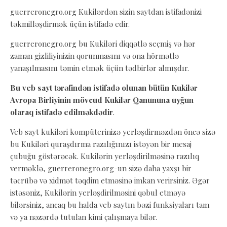
guerreronegro.org Kukilərdən sizin saytdan istifadənizi
təkmilləşdirmək üçün istifadə edir.
guerreronegro.org bu Kukiləri diqqətlə seçmiş və hər
zaman gizliliyinizin qorunmasını və ona hörmətlə
yanaşılmasını təmin etmək üçün tədbirlər almışdır.
Bu veb sayt tərəfindən istifadə olunan bütün Kukilər
Avropa Birliyinin mövcud Kukilər Qanununa uyğun
olaraq istifadə edilməkdədir
.
Veb sayt kukiləri kompüterinizə yerləşdirməzdən öncə sizə
bu Kukiləri quraşdırma razılığınızı istəyən bir mesaj
çubuğu göstərəcək. Kukilərin yerləşdirilməsinə razılıq
verməklə, guerreronegro.org-un sizə daha yaxşı bir
təcrübə və xidmət təqdim etməsinə imkan verirsiniz. Əgər
istəsəniz, Kukilərin yerləşdirilməsini qəbul etməyə
bilərsiniz, ancaq bu halda veb saytın bəzi funksiyaları tam
və ya nəzərdə tutulan kimi çalışmaya bilər.