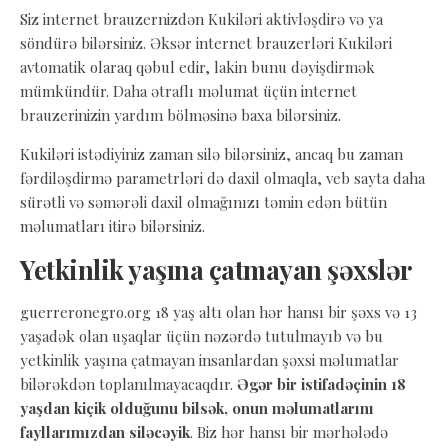
Siz internet brauzernizdən Kukiləri aktivləşdirə və ya
söndürə bilərsiniz. Əksər internet brauzerləri Kukiləri
avtomatik olaraq qəbul edir, lakin bunu dəyişdirmək
mümkündür. Daha ətraflı məlumat üçün internet
brauzerinizin yardım bölməsinə baxa bilərsiniz.
Kukiləri istədiyiniz zaman silə bilərsiniz, ancaq bu zaman
fərdiləşdirmə parametrləri də daxil olmaqla, veb sayta daha
sürətli və səmərəli daxil olmağınızı təmin edən bütün
məlumatları itirə bilərsiniz.
Yetkinlik yaşına çatmayan şəxslər
guerreronegro.org 18 yaş altı olan hər hansı bir şəxs və 13
yaşadək olan uşaqlar üçün nəzərdə tutulmayıb və bu
yetkinlik yaşına çatmayan insanlardan şəxsi məlumatlar
bilərəkdən toplanılmayacaqdır.
Əgər bir istifadəçinin 18
yaşdan kiçik olduğunu bilsək, onun məlumatlarını
fayllarımızdan siləcəyik
. Biz hər hansı bir mərhələdə