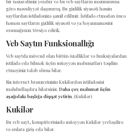
bir nəzarətimiz yoxdur və bu veb saytların məzmununa
görə məsuliyyət daşımırıq. Bu gizlilik siyasəti həmin
saytlardan istifadənizə şamil edilmir. İstifadə etmədən öncə
həmən saytların gizlilik siyasəti və ya bəyannaməsini
oxumağınızı tövsiyə edirik.
Veb Saytın Funksionallığı
Veb saytda mövcud olan bütün özəlliklər və funksiyalardan
istifadə edə bilmək üçün müəyyən məlumatları təqdim
etməyiniz tələb oluna bilər.
Siz internet brauzerinizin Kukilərdən istifadəsini
məhdudlaşdıra bilərsiniz.
Daha çox məlumat üçün
aşağıdakı başlığa diqqət yetirin
. (Kukilər)
Kukilər
Bu veb sayt, kompüterinizdə müəyyən Kukilər yerləşdirə
və onlara giriş edə bilər.