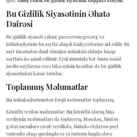
qılır.
Xahiş edirik bu gizlilik siyasətini diqqətlə oxuyun
.
Bu Gizlilik Siyasətinin Əhatə
Dairəsi
Bu gizlilik siyasəti yalnız guerreronegro.org və
istifadəçilərinin bu saytla əlaqəli fəaliyyətlərinə aid edilir. Bu
sayt üzərindən daxil olmağın mümkün olduğu başqa
saytlara isə şamil edilmir. Eyni zamanda hər hansı sosial
media saytlarına verə biləcəyimiz keçidlər də bu gizlilik
siyasətindən kənar tutulur.
Toplanmış Məlumatlar
Biz istifadəçilərimizdən fərqli məlumatlar toplayırıq.
Könüllü verilən məlumatlar: Biz könüllü olaraq bizə
verdiyiniz məlumatları da toplayırıq. Məsələn, bizdən
gələn mesajlara cavab verdikdə, bizimlə elektron poçt
vasitəsilə əlaqə qurduqda və ya özünüz haqda əlavə