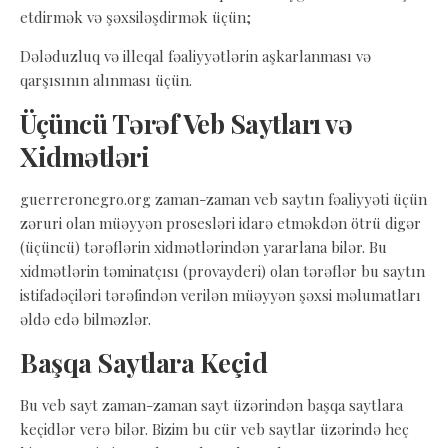
etdirmək və şəxsiləşdirmək üçün;
Dələduzluq və illeqal fəaliyyətlərin aşkarlanması və
qarşısının alınması üçün.
Üçüncü Tərəf Veb Saytları və
Xidmətləri
guerreronegro.org zaman-zaman veb saytın fəaliyyəti üçün
zəruri olan müəyyən prosesləri idarə etməkdən ötrü digər
(üçüncü) tərəflərin xidmətlərindən yararlana bilər. Bu
xidmətlərin təminatçısı (provayderi) olan tərəflər bu saytın
istifadəçiləri tərəfindən verilən müəyyən şəxsi məlumatları
əldə edə bilməzlər.
Başqa Saytlara Keçid
Bu veb sayt zaman-zaman sayt üzərindən başqa saytlara
keçidlər verə bilər. Bizim bu cür veb saytlar üzərində heç