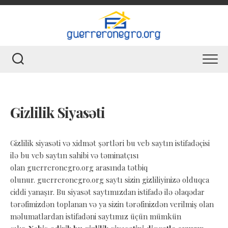
Skip
to
content
Gizlilik Siyasəti
Gizlilik siyasəti və xidmət şərtləri bu veb saytın istifadəçisi
ilə bu veb saytın sahibi və təminatçısı
olan guerreronegro.org arasında tətbiq
olunur. guerreronegro.org saytı sizin gizliliyinizə olduqca
ciddi yanaşır. Bu siyasət saytımızdan istifadə ilə əlaqədar
tərəfimizdən toplanan və ya sizin tərəfinizdən verilmiş olan
məlumatlardan istifadəni saytımız üçün mümkün